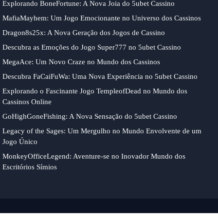
Explorando BoneFortune: A Nova Joia do 5ubet Cassino
MafiaMayhem: Um Jogo Emocionante no Universo dos Cassinos
Dragon8s25x: A Nova Geração dos Jogos de Cassino
Descubra as Emoções do Jogo Super777 no 5ubet Cassino
MegaAce: Um Novo Craze no Mundo dos Cassinos
Descubra FaCaiFuWa: Uma Nova Experiência no 5ubet Cassino
Explorando o Fascinante Jogo TempleofDead no Mundo dos
Cassinos Online
GoHighGoneFishing: A Nova Sensação do 5ubet Cassino
Legacy of the Sages: Um Mergulho no Mundo Envolvente de um
Jogo Único
MonkeyOfficeLegend: Aventure-se no Inovador Mundo dos
Escritórios Símios