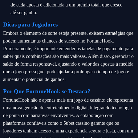
de cada aposta é adicionada a um prêmio total, que cresce
até ser ganho.
Dicas para Jogadores
Embora o elemento de sorte esteja presente, existem estratégias que
podem aumentar as chances de sucesso no FortuneHook.
Primeiramente, é importante entender as tabelas de pagamento para
saber quais combinações são mais valiosas. Além disso, gerenciar o
saldo de forma responsável, ajustando o valor das apostas à medida
que o jogo prossegue, pode ajudar a prolongar o tempo de jogo e
aumentar o potencial de ganhos.
Por Que FortuneHook se Destaca?
FortuneHook não é apenas mais um jogo de cassino; ele representa
uma nova geração de entretenimento digital, integrando tecnologia
de ponta com narrativas envolventes. A colaboração com
plataformas confiáveis como o 5ubet cassino garante que os
jogadores tenham acesso a uma experiência segura e justa, com um