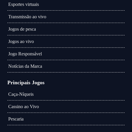
Esportes virtuais
Transmissão ao vivo
Jogos de pesca
Jogos ao vivo
Jogo Responsável
Notícias da Marca
Principais Jogos
Caça-Níqueis
Cassino ao Vivo
Pescaria