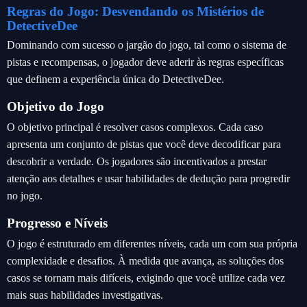
Regras do Jogo: Desvendando os Mistérios de
DetectiveDee
Dominando com sucesso o jargão do jogo, tal como o sistema de
pistas e recompensas, o jogador deve aderir às regras específicas
que definem a experiência única do DetectiveDee.
Objetivo do Jogo
O objetivo principal é resolver casos complexos. Cada caso
apresenta um conjunto de pistas que você deve decodificar para
descobrir a verdade. Os jogadores são incentivados a prestar
atenção aos detalhes e usar habilidades de dedução para progredir
no jogo.
Progresso e Níveis
O jogo é estruturado em diferentes níveis, cada um com sua própria
complexidade e desafios. À medida que avança, as soluções dos
casos se tornam mais difíceis, exigindo que você utilize cada vez
mais suas habilidades investigativas.