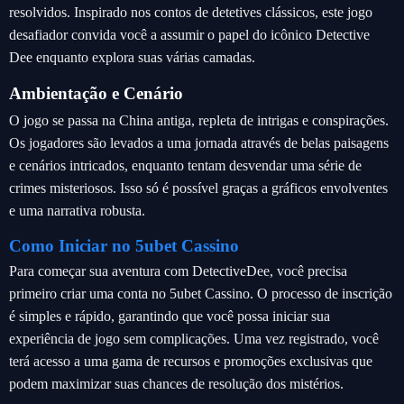
resolvidos. Inspirado nos contos de detetives clássicos, este jogo
desafiador convida você a assumir o papel do icônico Detective
Dee enquanto explora suas várias camadas.
Ambientação e Cenário
O jogo se passa na China antiga, repleta de intrigas e conspirações.
Os jogadores são levados a uma jornada através de belas paisagens
e cenários intricados, enquanto tentam desvendar uma série de
crimes misteriosos. Isso só é possível graças a gráficos envolventes
e uma narrativa robusta.
Como Iniciar no 5ubet Cassino
Para começar sua aventura com DetectiveDee, você precisa
primeiro criar uma conta no 5ubet Cassino. O processo de inscrição
é simples e rápido, garantindo que você possa iniciar sua
experiência de jogo sem complicações. Uma vez registrado, você
terá acesso a uma gama de recursos e promoções exclusivas que
podem maximizar suas chances de resolução dos mistérios.