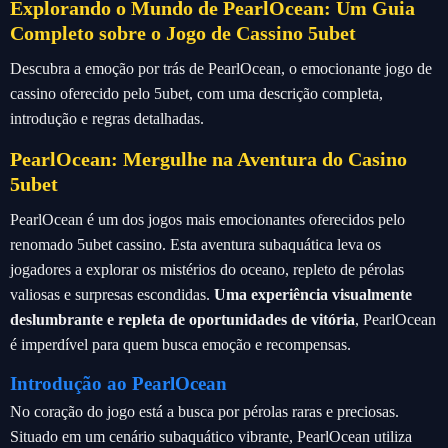
Explorando o Mundo de PearlOcean: Um Guia
Completo sobre o Jogo de Cassino 5ubet
Descubra a emoção por trás de PearlOcean, o emocionante jogo de
cassino oferecido pelo 5ubet, com uma descrição completa,
introdução e regras detalhadas.
PearlOcean: Mergulhe na Aventura do Casino
5ubet
PearlOcean é um dos jogos mais emocionantes oferecidos pelo
renomado 5ubet cassino. Esta aventura subaquática leva os
jogadores a explorar os mistérios do oceano, repleto de pérolas
valiosas e surpresas escondidas.
Uma experiência visualmente
deslumbrante e repleta de oportunidades de vitória
, PearlOcean
é imperdível para quem busca emoção e recompensas.
Introdução ao PearlOcean
No coração do jogo está a busca por pérolas raras e preciosas.
Situado em um cenário subaquático vibrante, PearlOcean utiliza