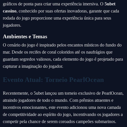
gráficos de ponta para criar uma experiência imersiva. O
5ubet
cassino
, conhecido por suas ofertas inovadoras, garante que cada
rodada do jogo proporcione uma experiência única para seus
jogadores.
Ambientes e Temas
O cenário do jogo é inspirado pelos encantos místicos do fundo do
mar. Desde os recifes de coral coloridos até os naufrágios que
guardam segredos valiosos, cada elemento do jogo é projetado para
capturar a imaginação do jogador.
Evento Atual: Torneio PearlOcean
Recentemente, o 5ubet lançou um torneio exclusivo de PearlOcean,
atraindo jogadores de todo o mundo. Com prêmios atraentes e
incentivos emocionantes, este evento adicionou uma nova camada
de competitividade ao espírito do jogo, incentivando os jogadores a
competir pela chance de serem coroados campeões submarinos.