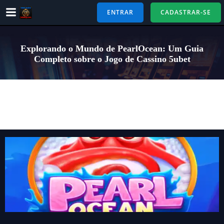
Pular
ENTRAR
CADASTRAR-SE
para
o
conteúdo
Explorando o Mundo de PearlOcean: Um Guia
Completo sobre o Jogo de Cassino 5ubet