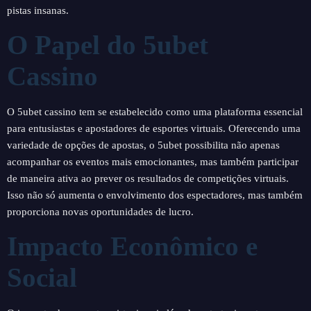
pistas insanas.
O Papel do 5ubet
Cassino
O 5ubet cassino tem se estabelecido como uma plataforma essencial
para entusiastas e apostadores de esportes virtuais. Oferecendo uma
variedade de opções de apostas, o 5ubet possibilita não apenas
acompanhar os eventos mais emocionantes, mas também participar
de maneira ativa ao prever os resultados de competições virtuais.
Isso não só aumenta o envolvimento dos espectadores, mas também
proporciona novas oportunidades de lucro.
Impacto Econômico e
Social