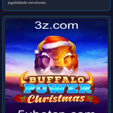
jogabilidade envolvente.