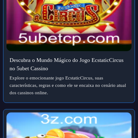
Descubra o Mundo Mágico do Jogo EcstaticCircus
no 5ubet Cassino
Explore o emocionante jogo EcstaticCircus, suas
características, regras e como ele se encaixa no cenário atual
dos cassinos online.