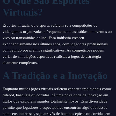
O Que São Esportes
Virtuais?
Esportes virtuais, ou e-sports, referem-se a competições de
videogames organizadas e frequentemente assistidas em eventos ao
vivo ou transmitidas online. Essa indústria cresceu
exponencialmente nos últimos anos, com jogadores profissionais
competindo por prêmios significativos. As competições podem
variar de simulações esportivas realistas a jogos de estratégia
altamente complexos.
A Tradição e a Inovação
Enquanto muitos jogos virtuais refletem esportes tradicionais como
futebol, basquete ou corridas, há uma nova onda de inovação em
títulos que exploram mundos totalmente novos. Essa diversidade
permite que jogadores e espectadores encontrem algo que ressoe
com seus interesses, seja através de batalhas épicas ou corridas em