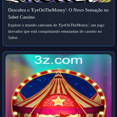
Descubra o 'EyeOnTheMoney': O Novo Sensação no
5ubet Cassino
Explore o mundo cativante de 'EyeOnTheMoney', um jogo
inovador que está conquistando entusiastas de cassino no
5ubet.