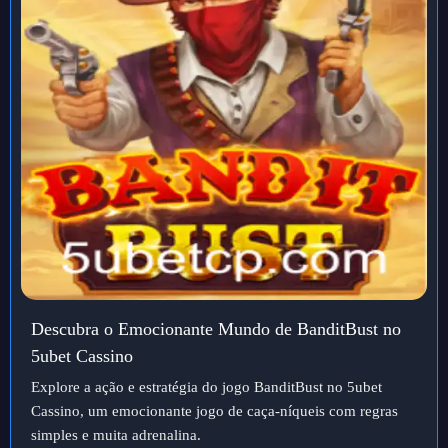
Descubra o Emocionante Mundo de BanditBust no
5ubet Cassino
Explore a ação e estratégia do jogo BanditBust no 5ubet
Cassino, um emocionante jogo de caça-níqueis com regras
simples e muita adrenalina.