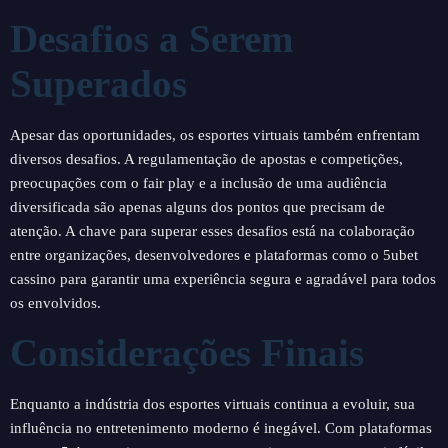
Desafios a Serem
Superados
Apesar das oportunidades, os esportes virtuais também enfrentam
diversos desafios. A regulamentação de apostas e competições,
preocupações com o fair play e a inclusão de uma audiência
diversificada são apenas alguns dos pontos que precisam de
atenção. A chave para superar esses desafios está na colaboração
entre organizações, desenvolvedores e plataformas como o 5ubet
cassino para garantir uma experiência segura e agradável para todos
os envolvidos.
Considerações Finais
Enquanto a indústria dos esportes virtuais continua a evoluir, sua
influência no entretenimento moderno é inegável. Com plataformas