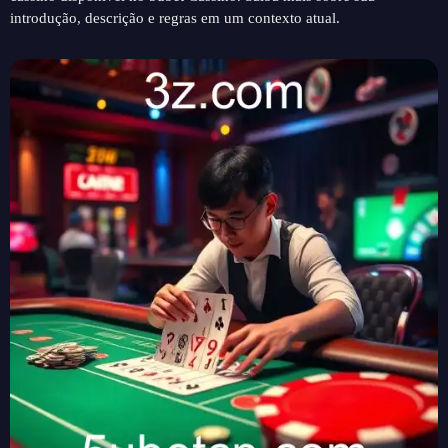
introdução, descrição e regras em um contexto atual.