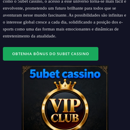
como o 5ubet cassino, o acesso a esse universo torna-se mais fácil e
envolvente, prometendo um futuro brilhante para todos que se
aventuram nesse mundo fascinante. As possibilidades são infinitas e
o interesse global cresce a cada dia, solidificando a posição dos e-
sports como uma das formas mais emocionantes e dinâmicas de
entretenimento da atualidade.
OBTENHA BÔNUS DO 5UBET CASSINO