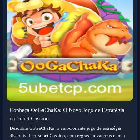
Conheça OoGaChaKa: O Novo Jogo de Estratégia
do 5ubet Cassino
Descubra OoGaChaKa, o emocionante jogo de estratégia
disponível no 5ubet Cassino, com regras inovadoras e uma