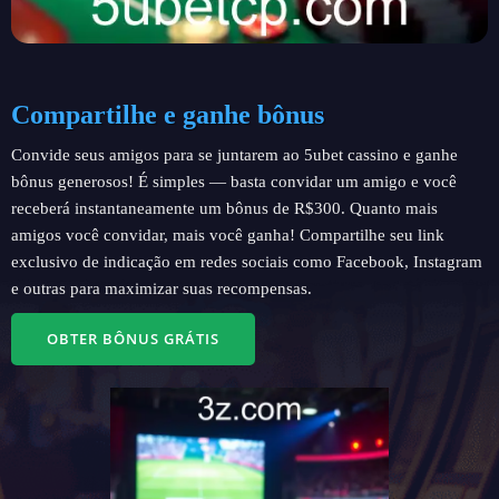
Compartilhe e ganhe bônus
Convide seus amigos para se juntarem ao 5ubet cassino e ganhe
bônus generosos! É simples — basta convidar um amigo e você
receberá instantaneamente um bônus de R$300. Quanto mais
amigos você convidar, mais você ganha! Compartilhe seu link
exclusivo de indicação em redes sociais como Facebook, Instagram
e outras para maximizar suas recompensas.
OBTER BÔNUS GRÁTIS