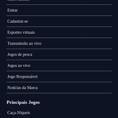
Entrar
Cadastrar-se
Esportes virtuais
Transmissão ao vivo
Jogos de pesca
Jogos ao vivo
Jogo Responsável
Notícias da Marca
Principais Jogos
Caça-Níqueis