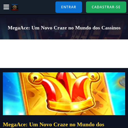
Pular
ENTRAR
CADASTRAR-SE
para
o
conteúdo
MegaAce: Um Novo Craze no Mundo dos Cassinos
MegaAce: Um Novo Craze no Mundo dos