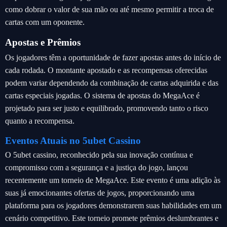
como dobrar o valor de sua mão ou até mesmo permitir a troca de
cartas com um oponente.
Apostas e Prêmios
Os jogadores têm a oportunidade de fazer apostas antes do início de
cada rodada. O montante apostado e as recompensas oferecidas
podem variar dependendo da combinação de cartas adquirida e das
cartas especiais jogadas. O sistema de apostas do MegaAce é
projetado para ser justo e equilibrado, promovendo tanto o risco
quanto a recompensa.
Eventos Atuais no 5ubet Cassino
O 5ubet cassino, reconhecido pela sua inovação contínua e
compromisso com a segurança e a justiça do jogo, lançou
recentemente um torneio de MegaAce. Este evento é uma adição às
suas já emocionantes ofertas de jogos, proporcionando uma
plataforma para os jogadores demonstrarem suas habilidades em um
cenário competitivo. Este torneio promete prêmios deslumbrantes e