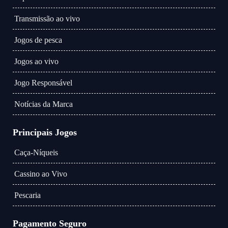
Transmissão ao vivo
Jogos de pesca
Jogos ao vivo
Jogo Responsável
Notícias da Marca
Principais Jogos
Caça-Níqueis
Cassino ao Vivo
Pescaria
Pagamento Seguro