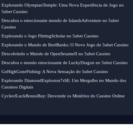
Explorando OlympianTemple: Uma Nova Experiência de Jogo no
5ubet Cassino
Descubra o emocionante mundo de IslandsAdventure no 5ubet
Cassino
Explorando o Jogo FlirtingScholar no 5ubet Cassino
Explorando o Mundo de ReelBanks: O Novo Jogo do 5ubet Cassino
Descobrindo o Mundo de OpenSesameII no 5ubet Cassino
Descubra o mundo emocionante de LuckyDragon no 5ubet Cassino
GoHighGoneFishing: A Nova Sensação do 5ubet Cassino
Explorando DiamondExplosion7sSE: Um Mergulho no Mundo dos
Cassinos Digitais
CycleofLuckBonusBuy: Desvende os Mistérios do Cassino Online