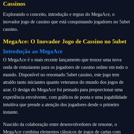
Cassinos
Explorando o conceito, introdução e regras do MegaAce, o
inovador jogo de cassino que está conquistando jogadores no 5ubet
cassino.
MegaAce: O Inovador Jogo de Cassino no 5ubet
Introdução ao MegaAce
O MegaAce é o mais recente lançamento que trouxe uma nova
onda de entusiasmo para os jogadores de cassino online em todo o
mundo. Disponível no renomado 5ubet cassino, este jogo tem
atraído tanto iniciantes quanto veteranos do mundo dos jogos de
azar. O design do MegaAce foi pensado para proporcionar uma
experiência envolvente, com gráficos de ponta e uma jogabilidade
intuitiva que prende a atenção dos jogadores desde o primeiro
instante.
Nascido da colaboração entre desenvolvedores de renome, o
MegaAce combina elementos clássicos de jogos de cartas com