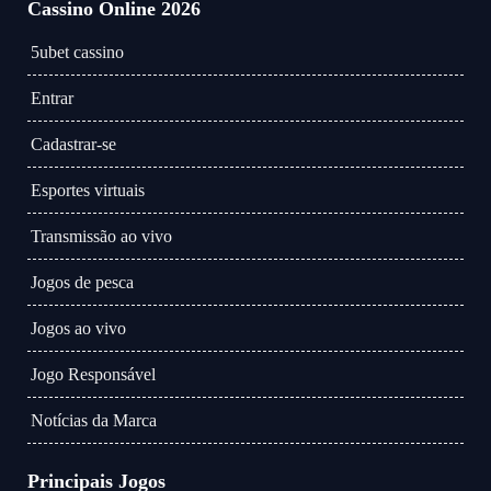
Cassino Online 2026
5ubet cassino
Entrar
Cadastrar-se
Esportes virtuais
Transmissão ao vivo
Jogos de pesca
Jogos ao vivo
Jogo Responsável
Notícias da Marca
Principais Jogos