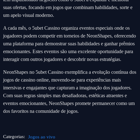
suas ofertas, focando em jogos que combinam habilidades, sorte e
um apelo visual moderno.
A cada mês, o 5ubet Cassino organiza eventos especiais onde os
jogadores podem competir em torneios de NeonShapes, oferecendo
uma plataforma para demonstrar suas habilidades e ganhar prêmios
emocionantes. Estes eventos são uma excelente oportunidade para
interagir com outros jogadores e descobrir novas estratégias.
NeonShapes no 5ubet Cassino exemplifica a evolução contínua dos
jogos de cassino online, movendo-se para experiências mais
imersivas e engajantes que capturam a imaginação dos jogadores.
Com suas regras simples mas desafiadoras, estéticas atraentes e
eventos emocionantes, NeonShapes promete permanecer como um
dos favoritos na comunidade de jogos.
Categorias:
Jogos ao vivo