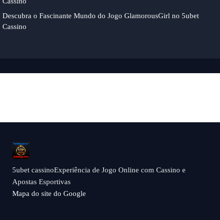
Cassino
Descubra o Fascinante Mundo do Jogo GlamorousGirl no 5ubet
Cassino
5ubet cassinoExperiência de Jogo Online com Cassino e
Apostas Esportivas
Mapa do site do Google