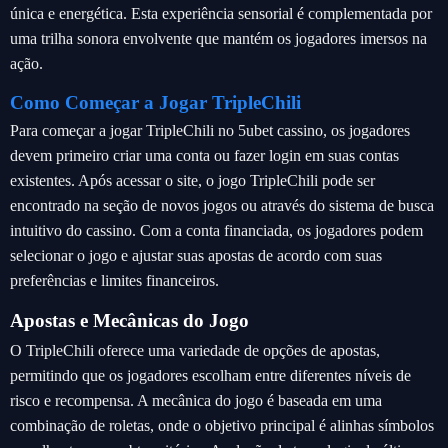
única e energética. Esta experiência sensorial é complementada por
uma trilha sonora envolvente que mantém os jogadores imersos na
ação.
Como Começar a Jogar TripleChili
Para começar a jogar TripleChili no 5ubet cassino, os jogadores
devem primeiro criar uma conta ou fazer login em suas contas
existentes. Após acessar o site, o jogo TripleChili pode ser
encontrado na seção de novos jogos ou através do sistema de busca
intuitivo do cassino. Com a conta financiada, os jogadores podem
selecionar o jogo e ajustar suas apostas de acordo com suas
preferências e limites financeiros.
Apostas e Mecânicas do Jogo
O TripleChili oferece uma variedade de opções de apostas,
permitindo que os jogadores escolham entre diferentes níveis de
risco e recompensa. A mecânica do jogo é baseada em uma
combinação de roletas, onde o objetivo principal é alinhas símbolos