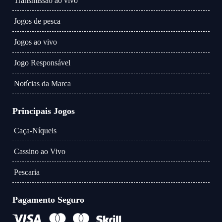
Transmissão ao vivo
Jogos de pesca
Jogos ao vivo
Jogo Responsável
Notícias da Marca
Principais Jogos
Caça-Níqueis
Cassino ao Vivo
Pescaria
Pagamento Seguro