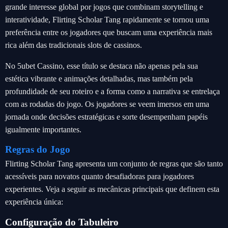
grande interesse global por jogos que combinam storytelling e
interatividade, Flirting Scholar Tang rapidamente se tornou uma
preferência entre os jogadores que buscam uma experiência mais
rica além das tradicionais slots de cassinos.
No 5ubet Cassino, esse título se destaca não apenas pela sua
estética vibrante e animações detalhadas, mas também pela
profundidade de seu roteiro e a forma como a narrativa se entrelaça
com as rodadas do jogo. Os jogadores se veem imersos em uma
jornada onde decisões estratégicas e sorte desempenham papéis
igualmente importantes.
Regras do Jogo
Flirting Scholar Tang apresenta um conjunto de regras que são tanto
acessíveis para novatos quanto desafiadoras para jogadores
experientes. Veja a seguir as mecânicas principais que definem esta
experiência única:
Configuração do Tabuleiro