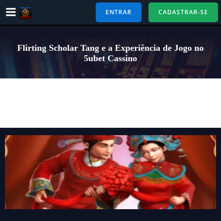
Pular
ENTRAR
CADASTRAR-SE
para
o
conteúdo
Flirting Scholar Tang e a Experiência de Jogo no
5ubet Cassino