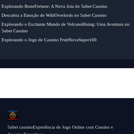
Explorando BoneFortune: A Nova Joia do 5ubet Cassino
Descubra a Emoção de WildOverlords no 5ubet Cassino
Explorando o Excitante Mundo de VolcanoRising: Uma Aventura no
5ubet Cassino
Explorando o Jogo de Cassino FruitNovaSuper100
5ubet cassinoExperiência de Jogo Online com Cassino e