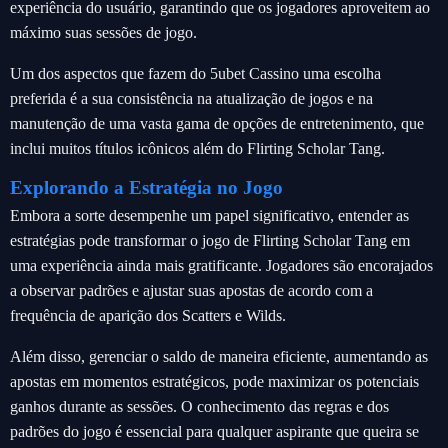
experiência do usuário, garantindo que os jogadores aproveitem ao
máximo suas sessões de jogo.
Um dos aspectos que fazem do 5ubet Cassino uma escolha
preferida é a sua consistência na atualização de jogos e na
manutenção de uma vasta gama de opções de entretenimento, que
inclui muitos títulos icônicos além do Flirting Scholar Tang.
Explorando a Estratégia no Jogo
Embora a sorte desempenhe um papel significativo, entender as
estratégias pode transformar o jogo de Flirting Scholar Tang em
uma experiência ainda mais gratificante. Jogadores são encorajados
a observar padrões e ajustar suas apostas de acordo com a
frequência de aparição dos Scatters e Wilds.
Além disso, gerenciar o saldo de maneira eficiente, aumentando as
apostas em momentos estratégicos, pode maximizar os potenciais
ganhos durante as sessões. O conhecimento das regras e dos
padrões do jogo é essencial para qualquer aspirante que queira se