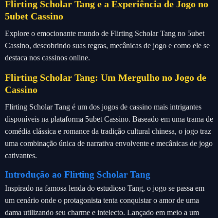
Flirting Scholar Tang e a Experiência de Jogo no
5ubet Cassino
Explore o emocionante mundo de Flirting Scholar Tang no 5ubet
Cassino, descobrindo suas regras, mecânicas de jogo e como ele se
destaca nos cassinos online.
Flirting Scholar Tang: Um Mergulho no Jogo de
Cassino
Flirting Scholar Tang é um dos jogos de cassino mais intrigantes
disponíveis na plataforma 5ubet Cassino. Baseado em uma trama de
comédia clássica e romance da tradição cultural chinesa, o jogo traz
uma combinação única de narrativa envolvente e mecânicas de jogo
cativantes.
Introdução ao Flirting Scholar Tang
Inspirado na famosa lenda do estudioso Tang, o jogo se passa em
um cenário onde o protagonista tenta conquistar o amor de uma
dama utilizando seu charme e intelecto. Lançado em meio a um