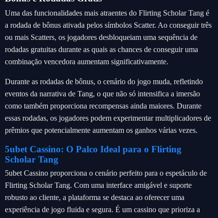
Uma das funcionalidades mais atraentes do Flirting Scholar Tang é
a rodada de bônus ativada pelos símbolos Scatter. Ao conseguir três
ou mais Scatters, os jogadores desbloqueiam uma sequência de
rodadas gratuitas durante as quais as chances de conseguir uma
combinação vencedora aumentam significativamente.
Durante as rodadas de bônus, o cenário do jogo muda, refletindo
eventos da narrativa de Tang, o que não só intensifica a imersão
como também proporciona recompensas ainda maiores. Durante
essas rodadas, os jogadores podem experimentar multiplicadores de
prêmios que potencialmente aumentam os ganhos várias vezes.
5ubet Cassino: O Palco Ideal para o Flirting
Scholar Tang
5ubet Cassino proporciona o cenário perfeito para o espetáculo de
Flirting Scholar Tang. Com uma interface amigável e suporte
robusto ao cliente, a plataforma se destaca ao oferecer uma
experiência de jogo fluida e segura. É um cassino que prioriza a