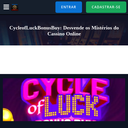
Pular
ENTRAR
CADASTRAR-SE
para
o
conteúdo
CycleofLuckBonusBuy: Desvende os Mistérios do
Cassino Online