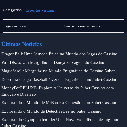
Categorias:
Esportes virtuais
Jogos
Esportes
Jogos ao vivo
Transmissão ao vivo
de
virtuais
pesca
Últimas Notícias
DragonBall: Uma Jornada Épica no Mundo dos Jogos de Cassino
WolfDisco: Um Mergulho na Dança Selvagem do Cassino
MagicScroll: Mergulhe no Mundo Enigmático do Cassino 5ubet
Descubra o Jogo BaseballFever e a Experiência no 5ubet Cassino
MoneyPotDELUXE: Explore o Universo do 5ubet Cassino com
Emoção e Diversão
Explorando o Mundo de MrBao e a Conexão com 5ubet Cassino
Explorando o Mundo de DetectiveDee no 5ubet Cassino
Explorando OlympianTemple: Uma Nova Experiência de Jogo no
5ubet Cassino