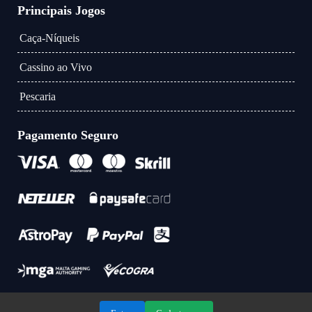
Principais Jogos
Caça-Níqueis
Cassino ao Vivo
Pescaria
Pagamento Seguro