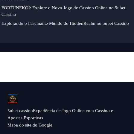
FORTUNEKOI: Explore o Novo Jogo de Cassino Online no 5ubet
Cassino
Explorando o Fascinante Mundo do HiddenRealm no 5ubet Cassino
5ubet cassinoExperiência de Jogo Online com Cassino e
Apostas Esportivas
Mapa do site do Google